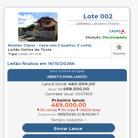
Lote 002
Leiloeiro:
Leiloeiro Master
CASAS
Desocupado
Situação:
Montes Claros - Casa com 3 quartos (1 suíte)
Leilão Online de Teste
Favorito
Tipo:
Leilão On-line
Leilão finaliza em 19/10/2026h
Valor mínimo atingido
ABERTO PARA LANCES
Lance inicial:
460.000,00
468.500,00
Atual: R$
Ganhador atual: 0007503
Próximo lance:
469.000,00
+
+
+
5% comiss
5% Impo
1.000,00 taxas
às
h
Encerra em:
19/10/2026
15:32:00
-
Tempo restante: