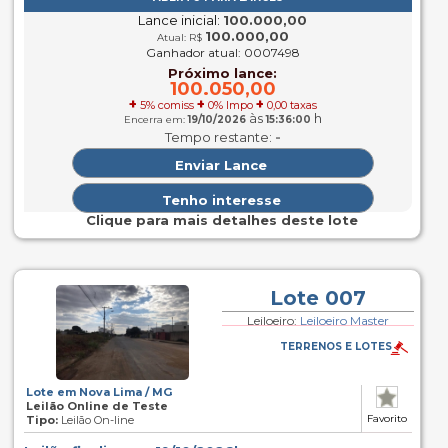
Lance inicial:
100.000,00
100.000,00
Atual: R$
Ganhador atual: 0007498
Próximo lance:
100.050,00
+
+
+
5% comiss
0% Impo
0,00 taxas
às
h
Encerra em:
19/10/2026
15:36:00
-
Tempo restante:
Clique para mais detalhes deste lote
Lote 007
Leiloeiro:
Leiloeiro Master
TERRENOS E LOTES
Lote em Nova Lima / MG
Leilão Online de Teste
Favorito
Tipo:
Leilão On-line