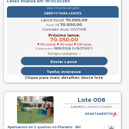
Leilão finaliza em 19/10/2026h
Valor mínimo atingido
ABERTO PARA LANCES
Lance inicial:
70.000,00
70.000,00
Atual: R$
Ganhador atual: 0007498
Próximo lance:
70.050,00
+
+
+
5% comiss
0% Impo
0,00 taxas
às
h
Encerra em:
19/10/2026
15:37:00
-
Tempo restante:
Clique para mais detalhes deste lote
Lote 008
Leiloeiro:
Leiloeiro Master
APARTAMENTOS
Apartaento de 2 quartos no Planalto - BH