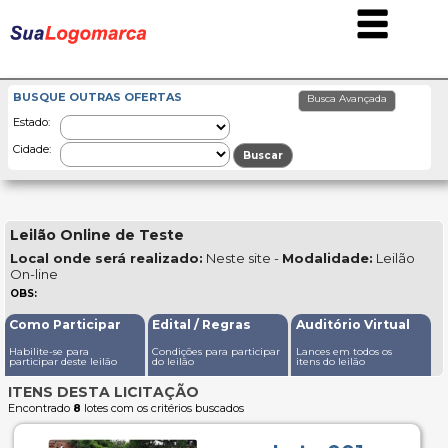
BUSQUE OUTRAS OFERTAS
Estado:
Cidade:
Leilão Online de Teste
Local onde será realizado:
Neste site -
Modalidade:
Leilão
On-line
OBS:
Como Participar
Edital / Regras
Auditório Virtual
Habilite-se para
Condições para participar
Lances em todos os
participar deste leilão
do leilão
itens do leilão
ITENS DESTA LICITAÇÃO
Encontrado
8
lotes com os critérios buscados