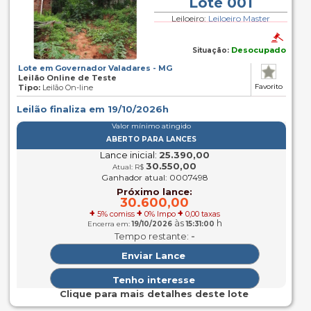
Lote 001
Leiloeiro:
Leiloeiro Master
Desocupado
Situação:
Lote em Governador Valadares - MG
Leilão Online de Teste
Favorito
Tipo:
Leilão On-line
Leilão finaliza em 19/10/2026h
Valor mínimo atingido
ABERTO PARA LANCES
Lance inicial:
25.390,00
30.550,00
Atual: R$
Ganhador atual: 0007498
Próximo lance:
30.600,00
+
+
+
5% comiss
0% Impo
0,00 taxas
às
h
Encerra em:
19/10/2026
15:31:00
-
Tempo restante:
Clique para mais detalhes deste lote