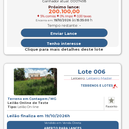
Ganhador atual: 0007498
Próximo lance:
200.100,00
+
+
+
5% comiss
0% Impo
0,00 taxas
às
h
Encerra em:
19/10/2026
15:35:00
-
Tempo restante:
Clique para mais detalhes deste lote
Lote 006
Leiloeiro:
Leiloeiro Master
TERRENOS E LOTES
Terreno em Contagem / MG
Leilão Online de Teste
Favorito
Tipo:
Leilão On-line
Leilão finaliza em 19/10/2026h
Vendido em Venda Direta
ABERTO PARA LANCES