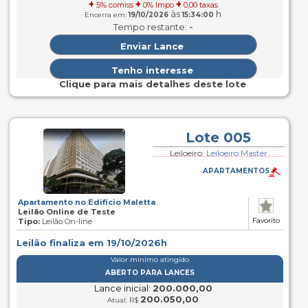
+
+
+
5% comiss
0% Impo
0,00 taxas
às
h
Encerra em:
19/10/2026
15:34:00
-
Tempo restante:
Clique para mais detalhes deste lote
Lote 005
Leiloeiro:
Leiloeiro Master
APARTAMENTOS
Apartamento no Edifício Maletta
Leilão Online de Teste
Favorito
Tipo:
Leilão On-line
Leilão finaliza em 19/10/2026h
Valor mínimo atingido
ABERTO PARA LANCES
Lance inicial:
200.000,00
200.050,00
Atual: R$