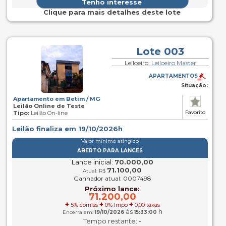
Clique para mais detalhes deste lote
Lote 003
Leiloeiro:
Leiloeiro Master
APARTAMENTOS
Situação:
Apartamento em Betim / MG
Leilão Online de Teste
Favorito
Tipo:
Leilão On-line
Leilão finaliza em 19/10/2026h
Valor mínimo atingido
ABERTO PARA LANCES
Lance inicial:
70.000,00
71.100,00
Atual: R$
Ganhador atual: 0007498
Próximo lance:
71.200,00
+
+
+
5% comiss
0% Impo
0,00 taxas
às
h
Encerra em:
19/10/2026
15:33:00
-
Tempo restante: