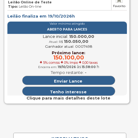
Leilão Online de Teste
Favorito
Tipo:
Leilão On-line
Leilão finaliza em 19/10/2026h
Valor mínimo atingido
ABERTO PARA LANCES
Lance inicial:
150.000,00
150.050,00
Atual: R$
Ganhador atual: 0007498
Próximo lance:
150.100,00
+
+
+
5% comiss
0% Impo
0,00 taxas
às
h
Encerra em:
19/10/2026
15:38:00
-
Tempo restante:
Clique para mais detalhes deste lote