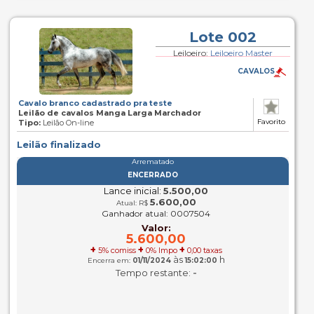
Lote 002
Leiloeiro:
Leiloeiro Master
CAVALOS
Cavalo branco cadastrado pra teste
Leilão de cavalos Manga Larga Marchador
Favorito
Tipo:
Leilão On-line
Leilão finalizado
Arrematado
ENCERRADO
Lance inicial:
5.500,00
5.600,00
Atual: R$
Ganhador atual: 0007504
Valor:
5.600,00
+
+
+
5% comiss
0% Impo
0,00 taxas
às
h
Encerra em:
01/11/2024
15:02:00
-
Tempo restante: