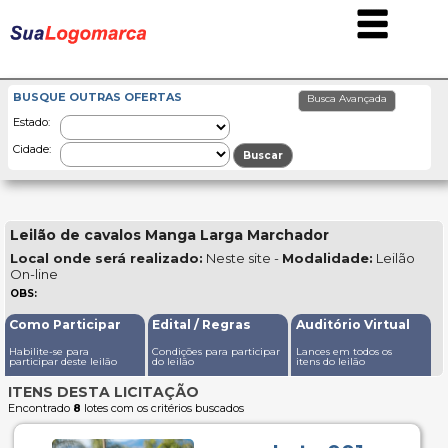
BUSQUE OUTRAS OFERTAS
Estado:
Cidade:
Leilão de cavalos Manga Larga Marchador
Local onde será realizado:
Neste site -
Modalidade:
Leilão
On-line
OBS:
Como Participar
Edital / Regras
Auditório Virtual
Habilite-se para
Condições para participar
Lances em todos os
participar deste leilão
do leilão
itens do leilão
ITENS DESTA LICITAÇÃO
Encontrado
8
lotes com os critérios buscados