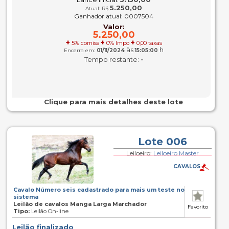
5.250,00
Atual: R$
Ganhador atual: 0007504
Valor:
5.250,00
+
+
+
5% comiss
0% Impo
0,00 taxas
às
h
Encerra em:
01/11/2024
15:05:00
-
Tempo restante:
Clique para mais detalhes deste lote
Lote 006
Leiloeiro:
Leiloeiro Master
CAVALOS
Cavalo Número seis cadastrado para mais um teste no
sistema
Leilão de cavalos Manga Larga Marchador
Favorito
Tipo:
Leilão On-line
Leilão finalizado