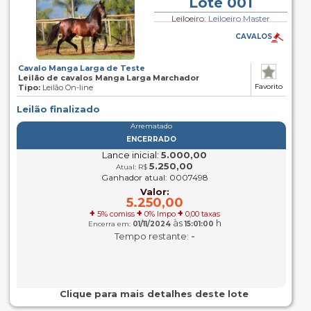
Lote 001
Leiloeiro:
Leiloeiro Master
CAVALOS
Cavalo Manga Larga de Teste
Leilão de cavalos Manga Larga Marchador
Favorito
Tipo:
Leilão On-line
Leilão finalizado
Arrematado
ENCERRADO
Lance inicial:
5.000,00
5.250,00
Atual: R$
Ganhador atual: 0007498
Valor:
5.250,00
+
+
+
5% comiss
0% Impo
0,00 taxas
às
h
Encerra em:
01/11/2024
15:01:00
-
Tempo restante:
Clique para mais detalhes deste lote