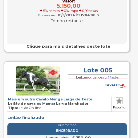
Valor:
5.150,00
+
+
+
5% comiss
0% Impo
0,00 taxas
às
h
Encerra em:
01/11/2024
15:04:00
-
Tempo restante:
Clique para mais detalhes deste lote
Lote 005
Leiloeiro:
Leiloeiro Master
CAVALOS
Mais um outro Cavalo Manga Larga de Teste
Leilão de cavalos Manga Larga Marchador
Favorito
Tipo:
Leilão On-line
Leilão finalizado
Arrematado
ENCERRADO
Lance inicial:
5.150,00