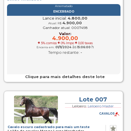
Arrematado
ENCERRADO
Lance inicial:
4.800,00
4.900,00
Atual: R$
Ganhador atual: 0007498
Valor:
4.900,00
+
+
+
5% comiss
0% Impo
0,00 taxas
às
h
Encerra em:
01/11/2024
15:06:00
-
Tempo restante:
Clique para mais detalhes deste lote
Lote 007
Leiloeiro:
Leiloeiro Master
CAVALOS
Cavalo escuro cadastrado para mais um teste