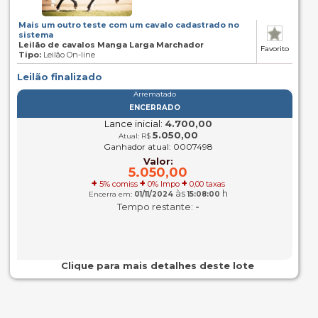
Mais um outro teste com um cavalo cadastrado no
sistema
Leilão de cavalos Manga Larga Marchador
Favorito
Tipo:
Leilão On-line
Leilão finalizado
Arrematado
ENCERRADO
Lance inicial:
4.700,00
5.050,00
Atual: R$
Ganhador atual: 0007498
Valor:
5.050,00
+
+
+
5% comiss
0% Impo
0,00 taxas
às
h
Encerra em:
01/11/2024
15:08:00
-
Tempo restante:
Clique para mais detalhes deste lote