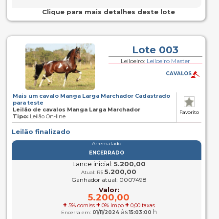
Clique para mais detalhes deste lote
Lote 003
Leiloeiro:
Leiloeiro Master
CAVALOS
Mais um cavalo Manga Larga Marchador Cadastrado
para teste
Leilão de cavalos Manga Larga Marchador
Favorito
Tipo:
Leilão On-line
Leilão finalizado
Arrematado
ENCERRADO
Lance inicial:
5.200,00
5.200,00
Atual: R$
Ganhador atual: 0007498
Valor:
5.200,00
+
+
+
5% comiss
0% Impo
0,00 taxas
às
h
Encerra em:
01/11/2024
15:03:00