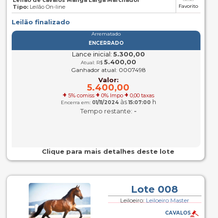
Leilão de cavalos Manga Larga Marchador
Favorito
Tipo:
Leilão On-line
Leilão finalizado
Arrematado
ENCERRADO
Lance inicial:
5.300,00
5.400,00
Atual: R$
Ganhador atual: 0007498
Valor:
5.400,00
+
+
+
5% comiss
0% Impo
0,00 taxas
às
h
Encerra em:
01/11/2024
15:07:00
-
Tempo restante:
Clique para mais detalhes deste lote
Lote 008
Leiloeiro:
Leiloeiro Master
CAVALOS