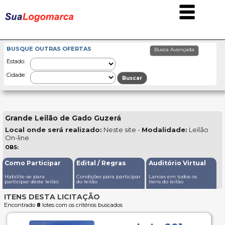
BUSQUE OUTRAS OFERTAS
Estado:
Cidade:
Grande Leilão de Gado Guzerá
Local onde será realizado:
Neste site -
Modalidade:
Leilão
On-line
OBS:
Como Participar
Edital / Regras
Auditório Virtual
Habilite-se para
Condições para participar
Lances em todos os
participar deste leilão
do leilão
itens do leilão
ITENS DESTA LICITAÇÃO
Encontrado
8
lotes com os critérios buscados