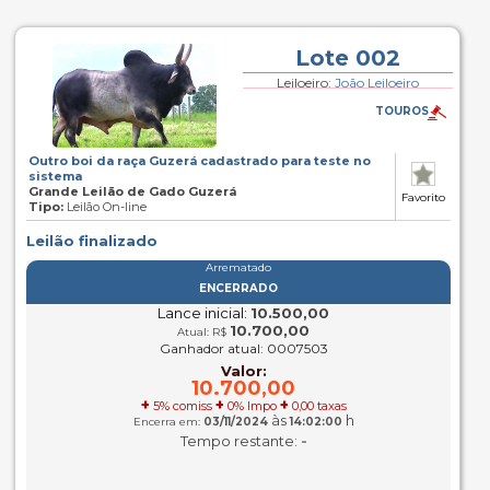
Lote 002
Leiloeiro:
João Leiloeiro
TOUROS
Outro boi da raça Guzerá cadastrado para teste no
sistema
Grande Leilão de Gado Guzerá
Favorito
Tipo:
Leilão On-line
Leilão finalizado
Arrematado
ENCERRADO
Lance inicial:
10.500,00
10.700,00
Atual: R$
Ganhador atual: 0007503
Valor:
10.700,00
+
+
+
5% comiss
0% Impo
0,00 taxas
às
h
Encerra em:
03/11/2024
14:02:00
-
Tempo restante: