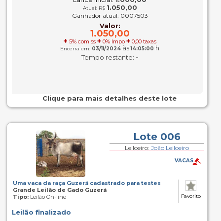
1.050,00
Atual: R$
Ganhador atual: 0007503
Valor:
1.050,00
+
+
+
5% comiss
0% Impo
0,00 taxas
às
h
Encerra em:
03/11/2024
14:05:00
-
Tempo restante:
Clique para mais detalhes deste lote
Lote 006
Leiloeiro:
João Leiloeiro
VACAS
Uma vaca da raça Guzerá cadastrado para testes
Grande Leilão de Gado Guzerá
Favorito
Tipo:
Leilão On-line
Leilão finalizado