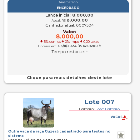
Arrematado
ENCERRADO
Lance inicial:
8.000,00
8.000,00
Atual: R$
Ganhador atual: 0007504
Valor:
8.000,00
+
+
+
5% comiss
0% Impo
0,00 taxas
às
h
Encerra em:
03/11/2024
14:06:00
-
Tempo restante:
Clique para mais detalhes deste lote
Lote 007
Leiloeiro:
João Leiloeiro
VACAS
Outra vaca da raça Guzerá cadastrado para testes no
sistema