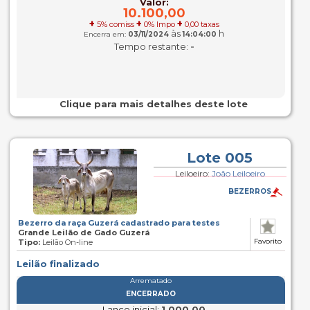
Valor:
10.100,00
+
+
+
5% comiss
0% Impo
0,00 taxas
às
h
Encerra em:
03/11/2024
14:04:00
-
Tempo restante:
Clique para mais detalhes deste lote
Lote 005
Leiloeiro:
João Leiloeiro
BEZERROS
Bezerro da raça Guzerá cadastrado para testes
Grande Leilão de Gado Guzerá
Favorito
Tipo:
Leilão On-line
Leilão finalizado
Arrematado
ENCERRADO
Lance inicial:
1.000,00