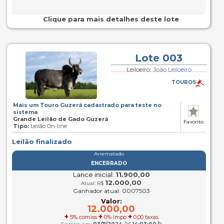
Clique para mais detalhes deste lote
Lote 003
Leiloeiro:
João Leiloeiro
TOUROS
Mais um Touro Guzerá cadastrado para teste no
sistema
Grande Leilão de Gado Guzerá
Favorito
Tipo:
Leilão On-line
Leilão finalizado
Arrematado
ENCERRADO
Lance inicial:
11.900,00
12.000,00
Atual: R$
Ganhador atual: 0007503
Valor:
12.000,00
+
+
+
5% comiss
0% Impo
0,00 taxas
às
h