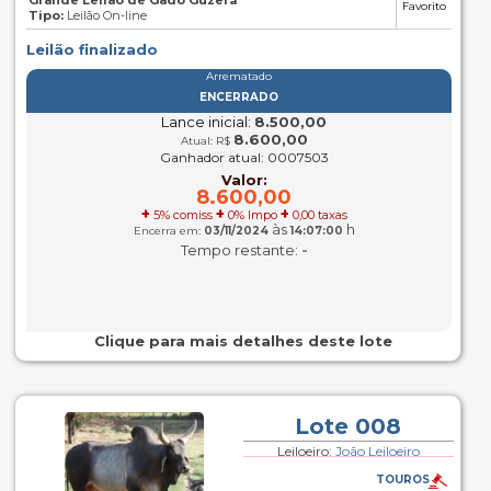
Grande Leilão de Gado Guzerá
Favorito
Tipo:
Leilão On-line
Leilão finalizado
Arrematado
ENCERRADO
Lance inicial:
8.500,00
8.600,00
Atual: R$
Ganhador atual: 0007503
Valor:
8.600,00
+
+
+
5% comiss
0% Impo
0,00 taxas
às
h
Encerra em:
03/11/2024
14:07:00
-
Tempo restante:
Clique para mais detalhes deste lote
Lote 008
Leiloeiro:
João Leiloeiro
TOUROS