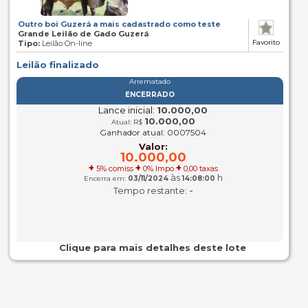
Outro boi Guzerá a mais cadastrado como teste
Grande Leilão de Gado Guzerá
Favorito
Tipo:
Leilão On-line
Leilão finalizado
Arrematado
ENCERRADO
Lance inicial:
10.000,00
10.000,00
Atual: R$
Ganhador atual: 0007504
Valor:
10.000,00
+
+
+
5% comiss
0% Impo
0,00 taxas
às
h
Encerra em:
03/11/2024
14:08:00
-
Tempo restante:
Clique para mais detalhes deste lote