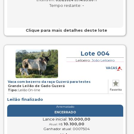
Encerra em:
03/11/2024
14:03:00
-
Tempo restante:
Clique para mais detalhes deste lote
Lote 004
Leiloeiro:
João Leiloeiro
VACAS
Vaca com bezerro da raça Guzerá para testes
Grande Leilão de Gado Guzerá
Favorito
Tipo:
Leilão On-line
Leilão finalizado
Arrematado
ENCERRADO
Lance inicial:
10.000,00
10.100,00
Atual: R$
Ganhador atual: 0007504