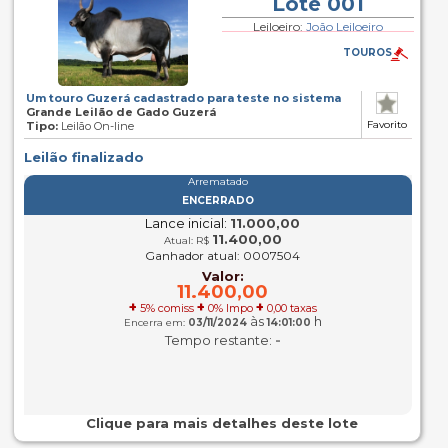
Lote 001
Leiloeiro:
João Leiloeiro
TOUROS
Um touro Guzerá cadastrado para teste no sistema
Grande Leilão de Gado Guzerá
Favorito
Tipo:
Leilão On-line
Leilão finalizado
Arrematado
ENCERRADO
Lance inicial:
11.000,00
11.400,00
Atual: R$
Ganhador atual: 0007504
Valor:
11.400,00
+
+
+
5% comiss
0% Impo
0,00 taxas
às
h
Encerra em:
03/11/2024
14:01:00
-
Tempo restante:
Clique para mais detalhes deste lote