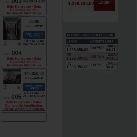
003
VALOR MÍNIMO
LOGIN
Lote:
Belo Horizonte - Sala
Comercial no Ed.
Arcângelo Maletta no
Centro
50,00
Licitante:
0007503
ABERTO PARA
ÚLTIMOS LANCES RECEBIDOS
LANCES
Lance
Licitante
Data
NÃO ATINGIU
VALOR MÍNIMO
R$
10/02/2026
0007503
1.299.050,00
04:41:19
004
Lote:
R$
10/02/2026
0007503
1.299.000,00
04:41:17
Belo Horizonte - Sala
Comercial no Ed.
R$
10/02/2026
0007503
Arcângelo Maletta no
1.298.950,00
04:41:15
Centro
Ver todos
140.050,00
Licitante:
0007498
ABERTO PARA
LANCES
NÃO ATINGIU
005
VALOR MÍNIMO
Lote:
Belo Horizonte - Salas
Comerciais interligadas
no Ed. Arcângelo Maletta